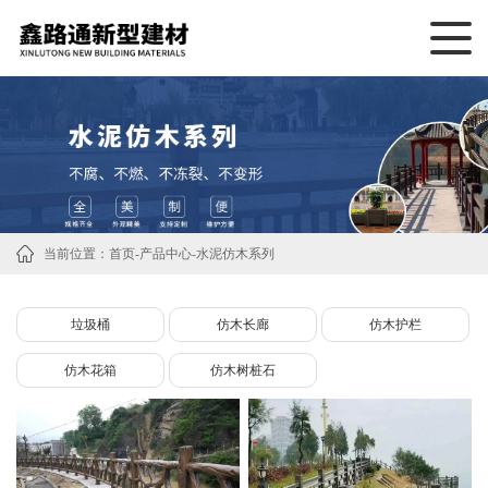
当前位置：
首页
-
产品中心
-
水泥仿木系列
垃圾桶
仿木长廊
仿木护栏
仿木花箱
仿木树桩石