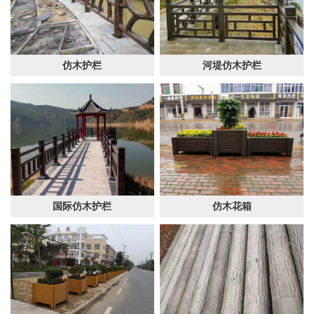
仿木护栏
河堤仿木护栏
国际仿木护栏
仿木花箱