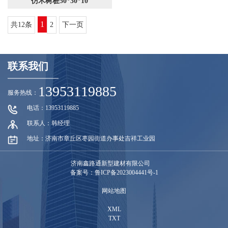
仿木树桩50*30*10
1
共12条
2
下一页
联系我们
13953119885
服务热线：
电话：13953119885
联系人：韩经理
地址：济南市章丘区枣园街道办事处吉祥工业园
济南鑫路通新型建材有限公司
备案号：鲁ICP备2023004441号-1
网站地图
XML
TXT