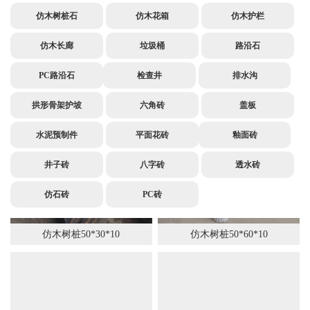
仿木树桩石
仿木花箱
仿木护栏
仿木长廊
垃圾桶
路沿石
PC路沿石
检查井
排水沟
仿木树桩50*50∅10cm
仿木树桩500*500（∅100mm）
拱形骨架护坡
六角砖
盖板
水泥预制件
平面花砖
釉面砖
井子砖
八字砖
透水砖
仿石砖
PC砖
仿木树桩50*30*10
仿木树桩50*60*10